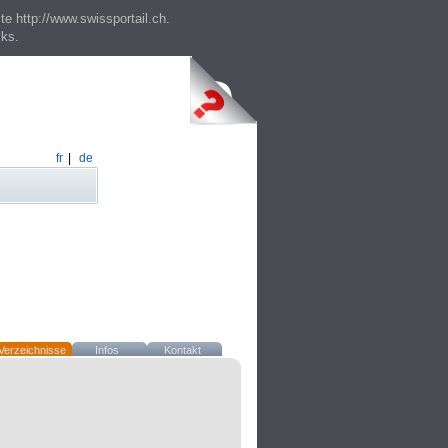
te http://www.swissportail.ch.
cks.
fr
|
de
Verzeichnisse
Infos
Kontakt