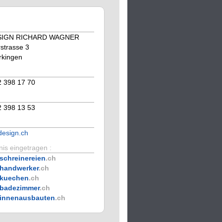
SIGN RICHARD WAGNER
strasse 3
rkingen
2 398 17 70
2 398 13 53
design.ch
is eingetragen :
schreinereien
.ch
handwerker
.ch
kuechen
.ch
badezimmer
.ch
innenausbauten
.ch