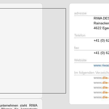
adresse
RIWA DE
Rainacker
4622 Ege
Telefon
+41 (0) 6
fax
+41 (0) 6
Website
www.riwa
Im folgenden Verzeichn
www.
die-
www.
die-
www.
die-
www.
die-
www.
die-
erunternehmen steht RIWA