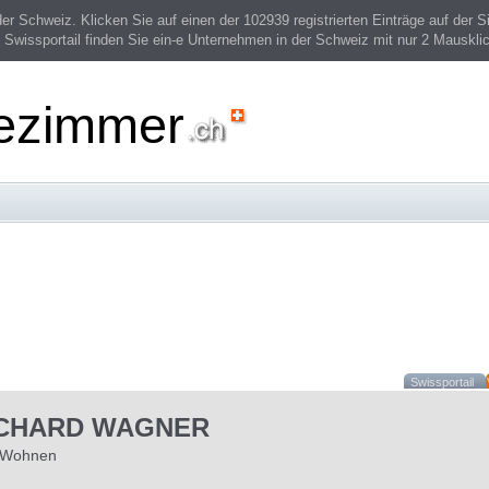
 Schweiz. Klicken Sie auf einen der 102939 registrierten Einträge auf der Si
 Swissportail finden Sie ein-e Unternehmen in der Schweiz mit nur 2 Mauskli
ezimmer
Swissportail
ICHARD WAGNER
r Wohnen