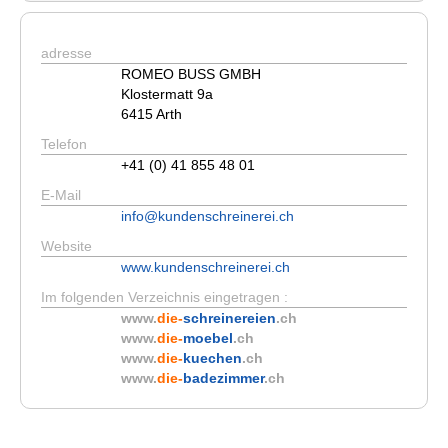
adresse
ROMEO BUSS GMBH
Klostermatt 9a
6415 Arth
Telefon
+41 (0) 41 855 48 01
E-Mail
info@kundenschreinerei.ch
Website
www.kundenschreinerei.ch
Im folgenden Verzeichnis eingetragen :
www.
die-
schreinereien
.ch
www.
die-
moebel
.ch
www.
die-
kuechen
.ch
www.
die-
badezimmer
.ch